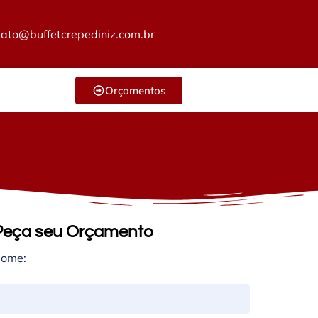
tato@buffetcrepediniz.com.br
Orçamentos
Peça seu Orçamento
ome: