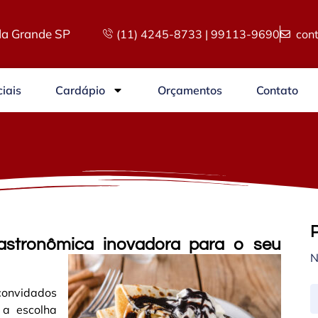
a Grande SP
(11) 4245-8733 | 99113-9690
con
iais
Cardápio
Orçamentos
Contato
astronômica inovadora para o seu
N
convidados
 a escolha