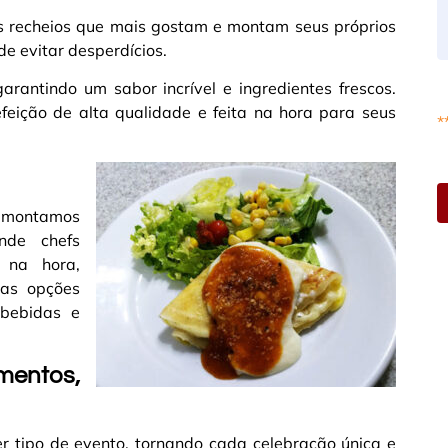
os recheios que mais gostam e montam seus próprios
 de evitar desperdícios.
arantindo um sabor incrível e ingredientes frescos.
feição de alta qualidade e feita na hora para seus
*
is montamos
nde chefs
 na hora,
sas opções
bebidas e
entos,
 tipo de evento, tornando cada celebração única e