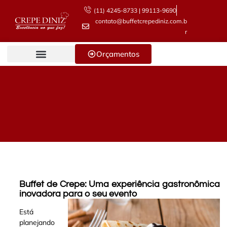
(11) 4245-8733 | 99113-9690
contato@buffetcrepediniz.com.b
r
Orçamentos
Buffet de Crepe: Uma experiência gastronômica
inovadora para o seu evento
Está
planejando