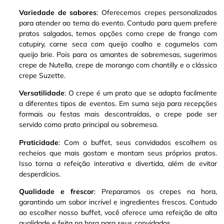
Variedade de sabores
: Oferecemos crepes personalizados
para atender ao tema do evento. Contudo para quem prefere
pratos salgados, temos opções como crepe de frango com
catupiry, carne seca com queijo coalho e cogumelos com
queijo brie
.
Pois para os amantes de sobremesas, sugerimos
crepe de Nutella, crepe de morango com chantilly e o clássico
crepe Suzette
.
Versatilidade
: O crepe é um prato que se adapta facilmente
a diferentes tipos de eventos. Em suma seja para recepções
formais ou festas mais descontraídas, o crepe pode ser
servido como prato principal ou sobremesa
.
Praticidade
: Com o buffet, seus convidados escolhem os
recheios que mais gostam e montam seus próprios pratos.
Isso torna a refeição interativa e divertida, além de evitar
desperdícios.
Qualidade e frescor
: Preparamos os crepes na hora,
garantindo um sabor incrível e ingredientes frescos. Contudo
ao escolher nosso buffet, você oferece uma refeição de alta
qualidade e feita na hora para seus convidados.