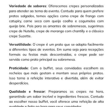
Variedade de sabores
: Oferecemos crepes personalizados
para atender ao tema do evento. Contudo para quem prefere
pratos salgados, temos opções como crepe de frango com
catupiry, carne seca com queijo coalho e cogumelos com
queijo brie
.
Pois para os amantes de sobremesas, sugerimos
crepe de Nutella, crepe de morango com chantilly e o clássico
crepe Suzette
.
Versatilidade
: O crepe é um prato que se adapta facilmente
a diferentes tipos de eventos. Em suma seja para recepções
formais ou festas mais descontraídas, o crepe pode ser
servido como prato principal ou sobremesa
.
Praticidade
: Com o buffet, seus convidados escolhem os
recheios que mais gostam e montam seus próprios pratos.
Isso torna a refeição interativa e divertida, além de evitar
desperdícios.
Qualidade e frescor
: Preparamos os crepes na hora,
garantindo um sabor incrível e ingredientes frescos. Contudo
ao escolher nosso buffet, você oferece uma refeição de alta
qualidade e feita na hora para seus convidados.