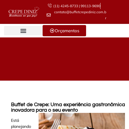
(11) 4245-8733 | 99113-9690
contato@buffetcrepediniz.com.b
r
Orçamentos
Buffet de Crepe: Uma experiência gastronômica
inovadora para o seu evento
Está
planejando