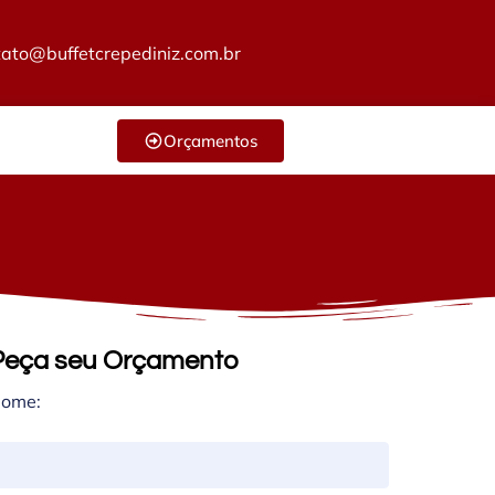
tato@buffetcrepediniz.com.br
Orçamentos
Peça seu Orçamento
ome: