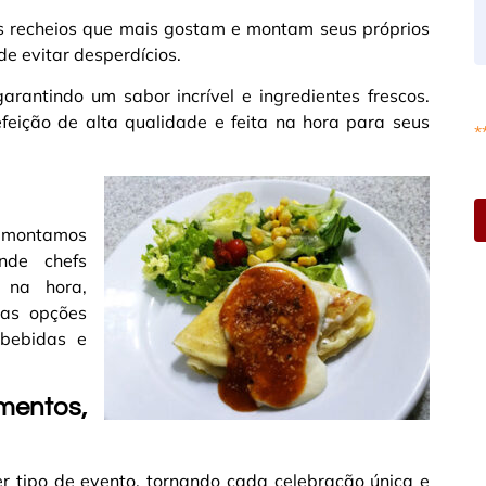
os recheios que mais gostam e montam seus próprios
 de evitar desperdícios.
arantindo um sabor incrível e ingredientes frescos.
feição de alta qualidade e feita na hora para seus
*
is montamos
nde chefs
 na hora,
sas opções
bebidas e
entos,
 tipo de evento, tornando cada celebração única e