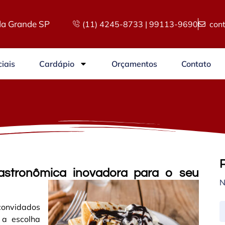
a Grande SP
(11) 4245-8733 | 99113-9690
con
iais
Cardápio
Orçamentos
Contato
astronômica inovadora para o seu
N
convidados
 a escolha