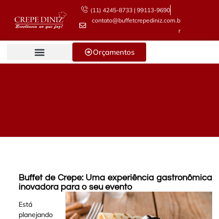
(11) 4245-8733 | 99113-9690
contato@buffetcrepediniz.com.b
r
Orçamentos
Buffet de Crepe: Uma experiência gastronômica
inovadora para o seu evento
Está
planejando