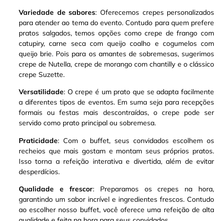
Variedade de sabores
: Oferecemos crepes personalizados
para atender ao tema do evento. Contudo para quem prefere
pratos salgados, temos opções como crepe de frango com
catupiry, carne seca com queijo coalho e cogumelos com
queijo brie
.
Pois para os amantes de sobremesas, sugerimos
crepe de Nutella, crepe de morango com chantilly e o clássico
crepe Suzette
.
Versatilidade
: O crepe é um prato que se adapta facilmente
a diferentes tipos de eventos. Em suma seja para recepções
formais ou festas mais descontraídas, o crepe pode ser
servido como prato principal ou sobremesa
.
Praticidade
: Com o buffet, seus convidados escolhem os
recheios que mais gostam e montam seus próprios pratos.
Isso torna a refeição interativa e divertida, além de evitar
desperdícios.
Qualidade e frescor
: Preparamos os crepes na hora,
garantindo um sabor incrível e ingredientes frescos. Contudo
ao escolher nosso buffet, você oferece uma refeição de alta
qualidade e feita na hora para seus convidados.