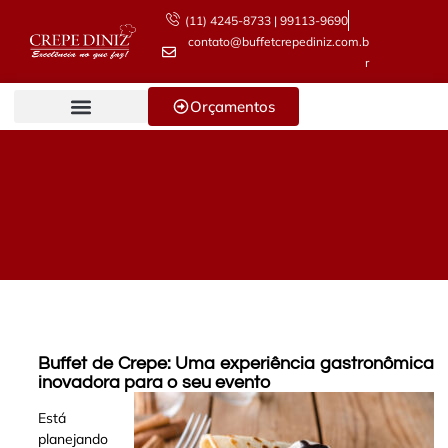
(11) 4245-8733 | 99113-9690
contato@buffetcrepediniz.com.b
r
Orçamentos
Buffet de Crepe: Uma experiência gastronômica
inovadora para o seu evento
Está
planejando