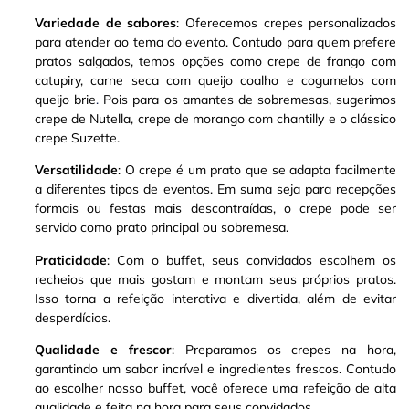
Variedade de sabores
: Oferecemos crepes personalizados
para atender ao tema do evento. Contudo para quem prefere
pratos salgados, temos opções como crepe de frango com
catupiry, carne seca com queijo coalho e cogumelos com
queijo brie
.
Pois para os amantes de sobremesas, sugerimos
crepe de Nutella, crepe de morango com chantilly e o clássico
crepe Suzette
.
Versatilidade
: O crepe é um prato que se adapta facilmente
a diferentes tipos de eventos. Em suma seja para recepções
formais ou festas mais descontraídas, o crepe pode ser
servido como prato principal ou sobremesa
.
Praticidade
: Com o buffet, seus convidados escolhem os
recheios que mais gostam e montam seus próprios pratos.
Isso torna a refeição interativa e divertida, além de evitar
desperdícios.
Qualidade e frescor
: Preparamos os crepes na hora,
garantindo um sabor incrível e ingredientes frescos. Contudo
ao escolher nosso buffet, você oferece uma refeição de alta
qualidade e feita na hora para seus convidados.