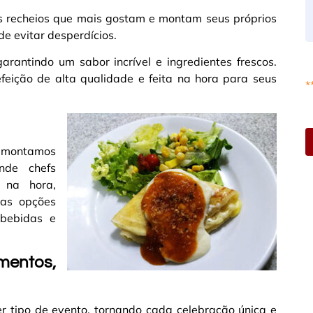
os recheios que mais gostam e montam seus próprios
 de evitar desperdícios.
arantindo um sabor incrível e ingredientes frescos.
feição de alta qualidade e feita na hora para seus
*
is montamos
nde chefs
 na hora,
sas opções
bebidas e
entos,
 tipo de evento, tornando cada celebração única e