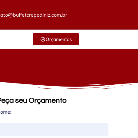
tato@buffetcrepediniz.com.br
Orçamentos
Peça seu Orçamento
ome: