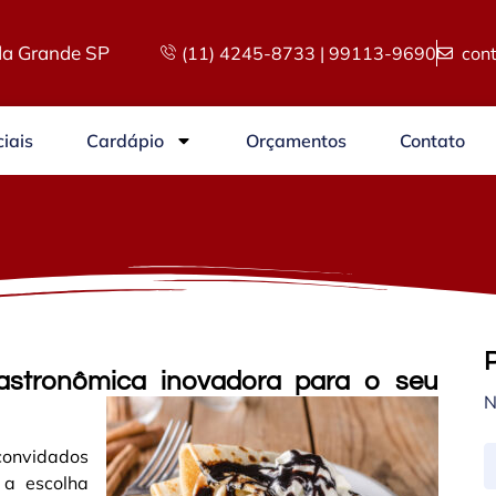
a Grande SP
(11) 4245-8733 | 99113-9690
con
iais
Cardápio
Orçamentos
Contato
astronômica inovadora para o seu
N
convidados
 a escolha