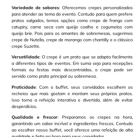
Variedade de sabores
: Oferecemos crepes personalizados
para atender ao tema do evento. Contudo para quem prefere
pratos salgados, temos opções como crepe de frango com
catupiry, carne seca com queijo coalho e cogumelos com
queijo brie
.
Pois para os amantes de sobremesas, sugerimos
crepe de Nutella, crepe de morango com chantilly e o clássico
crepe Suzette
.
Versatilidade
: O crepe é um prato que se adapta facilmente
a diferentes tipos de eventos. Em suma seja para recepções
formais ou festas mais descontraídas, o crepe pode ser
servido como prato principal ou sobremesa
.
Praticidade
: Com o buffet, seus convidados escolhem os
recheios que mais gostam e montam seus próprios pratos.
Isso torna a refeição interativa e divertida, além de evitar
desperdícios.
Qualidade e frescor
: Preparamos os crepes na hora,
garantindo um sabor incrível e ingredientes frescos. Contudo
ao escolher nosso buffet, você oferece uma refeição de alta
qualidade e feita na hora para seus convidados.