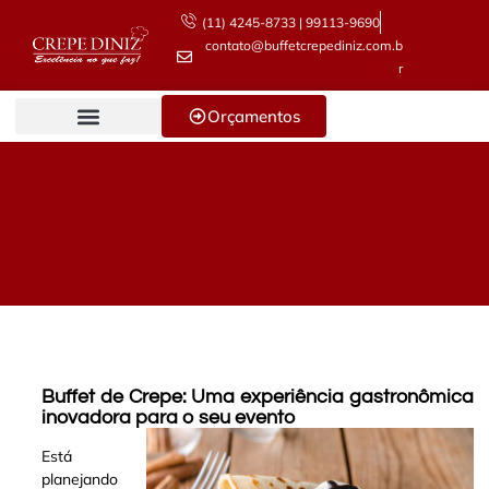
(11) 4245-8733 | 99113-9690
contato@buffetcrepediniz.com.b
r
Orçamentos
Buffet de Crepe: Uma experiência gastronômica
inovadora para o seu evento
Está
planejando