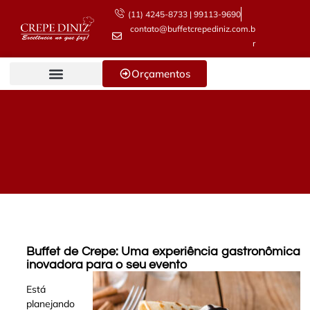
(11) 4245-8733 | 99113-9690
contato@buffetcrepediniz.com.b
r
Orçamentos
Buffet de Crepe: Uma experiência gastronômica
inovadora para o seu evento
Está
planejando