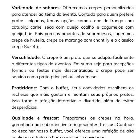
Variedade de sabores
: Oferecemos crepes personalizados
para atender ao tema do evento. Contudo para quem prefere
pratos salgados, temos opções como crepe de frango com
catupiry, carne seca com queijo coalho e cogumelos com
queijo brie
.
Pois para os amantes de sobremesas, sugerimos
crepe de Nutella, crepe de morango com chantilly e o clássico
crepe Suzette
.
Versatilidade
: O crepe é um prato que se adapta facilmente
a diferentes tipos de eventos. Em suma seja para recepções
formais ou festas mais descontraídas, o crepe pode ser
servido como prato principal ou sobremesa
.
Praticidade
: Com o buffet, seus convidados escolhem os
recheios que mais gostam e montam seus próprios pratos.
Isso torna a refeição interativa e divertida, além de evitar
desperdícios.
Qualidade e frescor
: Preparamos os crepes na hora,
garantindo um sabor incrível e ingredientes frescos. Contudo
ao escolher nosso buffet, você oferece uma refeição de alta
qualidade e feita na hora para seus convidados.