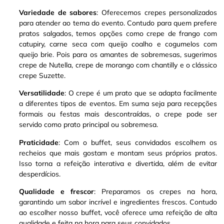
Variedade de sabores
: Oferecemos crepes personalizados
para atender ao tema do evento. Contudo para quem prefere
pratos salgados, temos opções como crepe de frango com
catupiry, carne seca com queijo coalho e cogumelos com
queijo brie
.
Pois para os amantes de sobremesas, sugerimos
crepe de Nutella, crepe de morango com chantilly e o clássico
crepe Suzette
.
Versatilidade
: O crepe é um prato que se adapta facilmente
a diferentes tipos de eventos. Em suma seja para recepções
formais ou festas mais descontraídas, o crepe pode ser
servido como prato principal ou sobremesa
.
Praticidade
: Com o buffet, seus convidados escolhem os
recheios que mais gostam e montam seus próprios pratos.
Isso torna a refeição interativa e divertida, além de evitar
desperdícios.
Qualidade e frescor
: Preparamos os crepes na hora,
garantindo um sabor incrível e ingredientes frescos. Contudo
ao escolher nosso buffet, você oferece uma refeição de alta
qualidade e feita na hora para seus convidados.