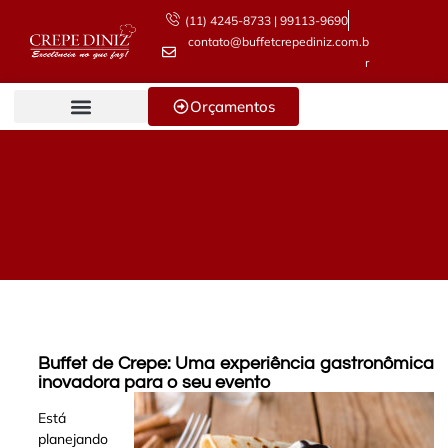
(11) 4245-8733 | 99113-9690
contato@buffetcrepediniz.com.b
r
Orçamentos
Buffet de Crepe: Uma experiência gastronômica
inovadora para o seu evento
Está
planejando