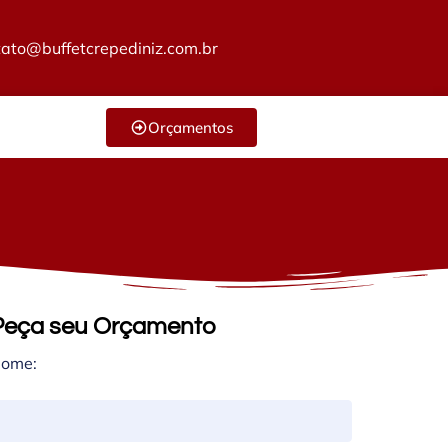
tato@buffetcrepediniz.com.br
Orçamentos
Peça seu Orçamento
ome: