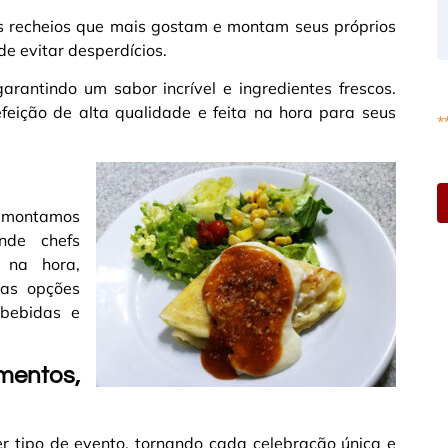
os recheios que mais gostam e montam seus próprios
 de evitar desperdícios.
arantindo um sabor incrível e ingredientes frescos.
feição de alta qualidade e feita na hora para seus
*
is montamos
nde chefs
 na hora,
sas opções
bebidas e
entos,
 tipo de evento, tornando cada celebração única e