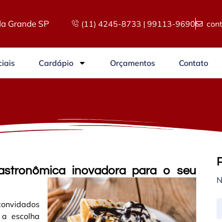
a Grande SP
(11) 4245-8733 | 99113-9690
con
iais
Cardápio
Orçamentos
Contato
astronômica inovadora para o seu
N
convidados
 a escolha