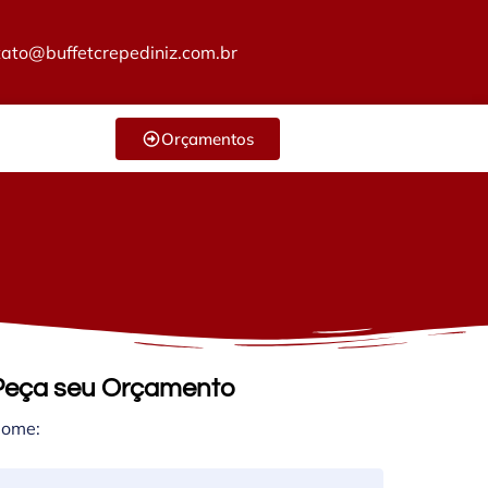
tato@buffetcrepediniz.com.br
Orçamentos
Peça seu Orçamento
ome: