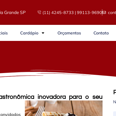
a Grande SP
(11) 4245-8733 | 99113-9690
con
iais
Cardápio
Orçamentos
Contato
astronômica inovadora para o seu
N
convidados