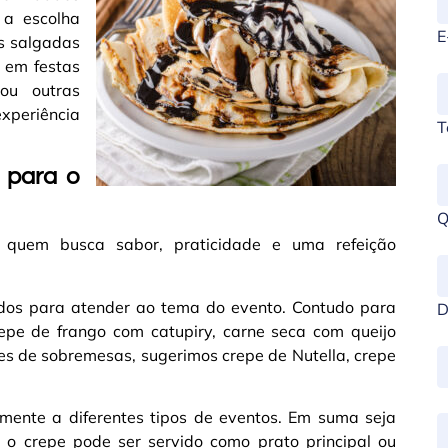
 a escolha
E
es salgadas
 em festas
 ou outras
xperiência
T
 para o
Q
a quem busca sabor, praticidade e uma refeição
ados para atender ao tema do evento. Contudo para
D
pe de frango com catupiry, carne seca com queijo
s de sobremesas, sugerimos crepe de Nutella, crepe
lmente a diferentes tipos de eventos. Em suma seja
 o crepe pode ser servido como prato principal ou