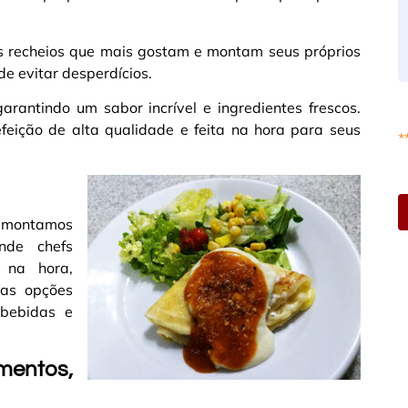
os recheios que mais gostam e montam seus próprios
 de evitar desperdícios.
arantindo um sabor incrível e ingredientes frescos.
feição de alta qualidade e feita na hora para seus
*
is montamos
nde chefs
 na hora,
sas opções
bebidas e
entos,