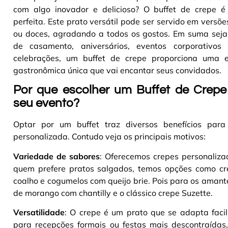
com algo inovador e delicioso? O buffet de crepe é
perfeita
.
Este prato versátil pode ser servido em versõ
ou doces, agradando a todos os gostos. Em suma seja
de casamento, aniversários, eventos corporativos
celebrações, um buffet de crepe proporciona uma e
gastronômica única que vai encantar seus convidados
.
Por que escolher um Buffet de Crepe
seu evento?
Optar por um buffet traz diversos benefícios par
personalizada. Contudo veja os principais motivos:
Variedade de sabores
: Oferecemos crepes personaliz
quem prefere pratos salgados, temos opções como cre
coalho e cogumelos com queijo brie
.
Pois para os amante
de morango com chantilly e o clássico crepe Suzette
.
Versatilidade
: O crepe é um prato que se adapta faci
para recepções formais ou festas mais descontraídas,