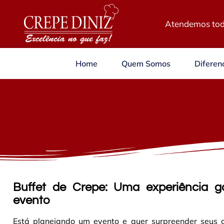
Atendemos tod
Home
Quem Somos
Diferenc
Buffet de Crepe: Uma experiência g
evento
Está planejando um evento e quer surpreender seus 