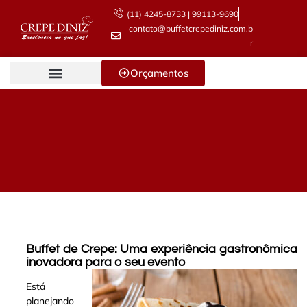
(11) 4245-8733 | 99113-9690
contato@buffetcrepediniz.com.b
r
Orçamentos
Buffet de Crepe: Uma experiência gastronômica
inovadora para o seu evento
Está
planejando