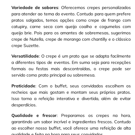
Variedade de sabores
: Oferecemos crepes personalizados
para atender ao tema do evento. Contudo para quem prefere
pratos salgados, temos opções como crepe de frango com
catupiry, carne seca com queijo coalho e cogumelos com
queijo brie
.
Pois para os amantes de sobremesas, sugerimos
crepe de Nutella, crepe de morango com chantilly e o clássico
crepe Suzette
.
Versatilidade
: O crepe é um prato que se adapta facilmente
a diferentes tipos de eventos. Em suma seja para recepções
formais ou festas mais descontraídas, o crepe pode ser
servido como prato principal ou sobremesa
.
Praticidade
: Com o buffet, seus convidados escolhem os
recheios que mais gostam e montam seus próprios pratos.
Isso torna a refeição interativa e divertida, além de evitar
desperdícios.
Qualidade e frescor
: Preparamos os crepes na hora,
garantindo um sabor incrível e ingredientes frescos. Contudo
ao escolher nosso buffet, você oferece uma refeição de alta
qualidade e feita na hora para seus convidados.