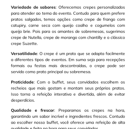
Variedade de sabores
: Oferecemos crepes personalizados
para atender ao tema do evento. Contudo para quem prefere
pratos salgados, temos opções como crepe de frango com
catupiry, carne seca com queijo coalho e cogumelos com
queijo brie
.
Pois para os amantes de sobremesas, sugerimos
crepe de Nutella, crepe de morango com chantilly e o clássico
crepe Suzette
.
Versatilidade
: O crepe é um prato que se adapta facilmente
a diferentes tipos de eventos. Em suma seja para recepções
formais ou festas mais descontraídas, o crepe pode ser
servido como prato principal ou sobremesa
.
Praticidade
: Com o buffet, seus convidados escolhem os
recheios que mais gostam e montam seus próprios pratos.
Isso torna a refeição interativa e divertida, além de evitar
desperdícios.
Qualidade e frescor
: Preparamos os crepes na hora,
garantindo um sabor incrível e ingredientes frescos. Contudo
ao escolher nosso buffet, você oferece uma refeição de alta
qualidade e feita na hora para seus convidados.