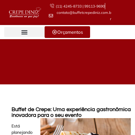
(11) 4245-8733 | 99113-9690
contato@buffetcrepediniz.com.b
r
Orçamentos
Buffet de Crepe: Uma experiência gastronômica
inovadora para o seu evento
Está
planejando