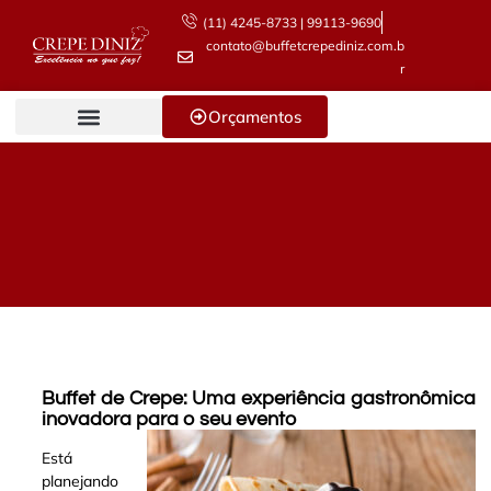
(11) 4245-8733 | 99113-9690
contato@buffetcrepediniz.com.b
r
Orçamentos
Buffet de Crepe: Uma experiência gastronômica
inovadora para o seu evento
Está
planejando