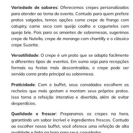
Variedade de sabores
: Oferecemos crepes personalizados
para atender ao tema do evento. Contudo para quem prefere
pratos salgados, temos opções como crepe de frango com
catupiry, carne seca com queijo coalho e cogumelos com
queijo brie
.
Pois para os amantes de sobremesas, sugerimos
crepe de Nutella, crepe de morango com chantilly e o clássico
crepe Suzette
.
Versatilidade
: O crepe é um prato que se adapta facilmente
a diferentes tipos de eventos. Em suma seja para recepções
formais ou festas mais descontraídas, o crepe pode ser
servido como prato principal ou sobremesa
.
Praticidade
: Com o buffet, seus convidados escolhem os
recheios que mais gostam e montam seus próprios pratos.
Isso torna a refeição interativa e divertida, além de evitar
desperdícios.
Qualidade e frescor
: Preparamos os crepes na hora,
garantindo um sabor incrível e ingredientes frescos. Contudo
ao escolher nosso buffet, você oferece uma refeição de alta
qualidade e feita na hora para seus convidados.