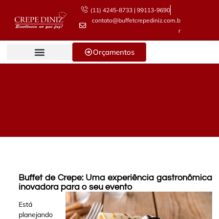
(11) 4245-8733 | 99113-9690
contato@buffetcrepediniz.com.b
r
Orçamentos
Buffet de Crepe: Uma experiência gastronômica
inovadora para o seu evento
Está
planejando