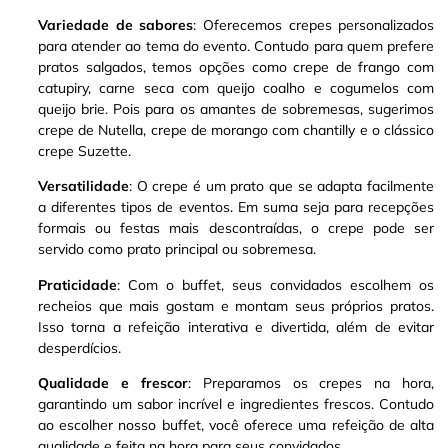
Variedade de sabores
: Oferecemos crepes personalizados
para atender ao tema do evento. Contudo para quem prefere
pratos salgados, temos opções como crepe de frango com
catupiry, carne seca com queijo coalho e cogumelos com
queijo brie
.
Pois para os amantes de sobremesas, sugerimos
crepe de Nutella, crepe de morango com chantilly e o clássico
crepe Suzette
.
Versatilidade
: O crepe é um prato que se adapta facilmente
a diferentes tipos de eventos. Em suma seja para recepções
formais ou festas mais descontraídas, o crepe pode ser
servido como prato principal ou sobremesa
.
Praticidade
: Com o buffet, seus convidados escolhem os
recheios que mais gostam e montam seus próprios pratos.
Isso torna a refeição interativa e divertida, além de evitar
desperdícios.
Qualidade e frescor
: Preparamos os crepes na hora,
garantindo um sabor incrível e ingredientes frescos. Contudo
ao escolher nosso buffet, você oferece uma refeição de alta
qualidade e feita na hora para seus convidados.