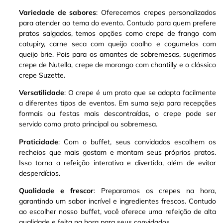
Variedade de sabores
: Oferecemos crepes personalizados
para atender ao tema do evento. Contudo para quem prefere
pratos salgados, temos opções como crepe de frango com
catupiry, carne seca com queijo coalho e cogumelos com
queijo brie
.
Pois para os amantes de sobremesas, sugerimos
crepe de Nutella, crepe de morango com chantilly e o clássico
crepe Suzette
.
Versatilidade
: O crepe é um prato que se adapta facilmente
a diferentes tipos de eventos. Em suma seja para recepções
formais ou festas mais descontraídas, o crepe pode ser
servido como prato principal ou sobremesa
.
Praticidade
: Com o buffet, seus convidados escolhem os
recheios que mais gostam e montam seus próprios pratos.
Isso torna a refeição interativa e divertida, além de evitar
desperdícios.
Qualidade e frescor
: Preparamos os crepes na hora,
garantindo um sabor incrível e ingredientes frescos. Contudo
ao escolher nosso buffet, você oferece uma refeição de alta
qualidade e feita na hora para seus convidados.