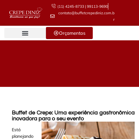
(11) 4245-8733 | 99113-9690
contato@buffetcrepediniz.com.b
r
Orçamentos
Buffet de Crepe: Uma experiência gastronômica
inovadora para o seu evento
Está
planejando